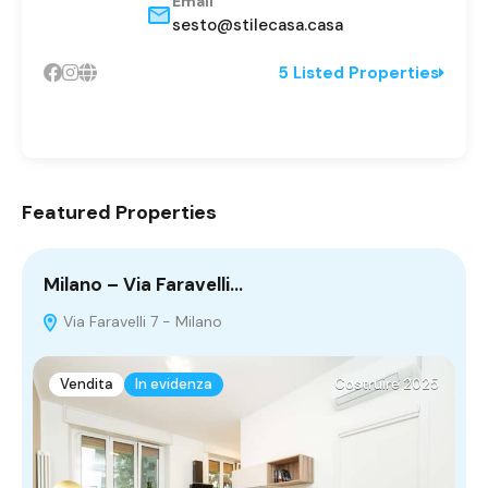
Email
sesto@stilecasa.casa
5 Listed Properties
Featured Properties
Milano – Via Faravelli…
N
Via Faravelli 7 - Milano
2
Vendita
In evidenza
Costruire 2025