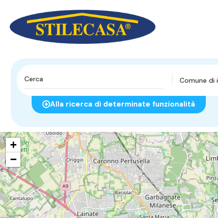
Comune di i
Alla ricerca di determinate funzionalità
+
−