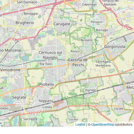
Leaflet
| ©
OpenStreetMap
contributors