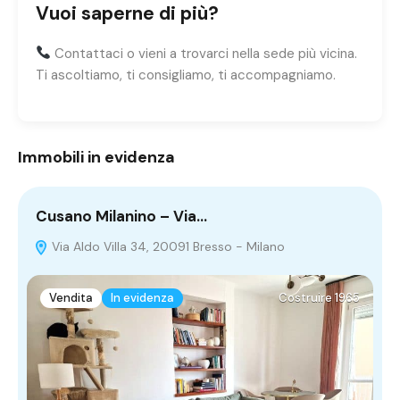
Vuoi saperne di più?
Contattaci o vieni a trovarci nella sede più vicina.
Ti ascoltiamo, ti consigliamo, ti accompagniamo.
Immobili in evidenza
Cusano Milanino – Via…
C
Via Aldo Villa 34, 20091 Bresso - Milano
Z
2
Vendita
In evidenza
Costruire 1965