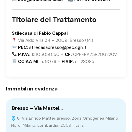
Titolare del Trattamento
Stilecasa di Fabio Cappai
Via Aldo Villa 34 – 20091 Bresso (MI)
PEC:
stilecasabresso@pec.cgn.it
P.IVA:
13105050150 –
CF:
CPPFBA73R20G220V
CCIAA MI:
n. 9076 –
FIAIP:
nr. 28085
Immobili in evidenza
Bresso – Via Mattei…
C
8, Via Enrico Mattei, Bresso, Zona Omogenea Milano
Nord, Milano, Lombardia, 20091, Italia