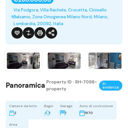
Via Podgora, Villa Rachele, Crocetta, Cinisello
Balsamo, Zona Omogenea Milano Nord, Milano,
Lombardia, 20092, Italia
Property ID :
RH-7098-
Panoramica
In
|
evidenza
property
Camere da letto
Bagni
Garage
Anno di costruzione
2
1
1
1970
Area