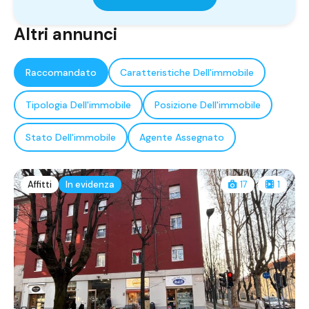
Altri annunci
Raccomandato
Caratteristiche Dell'immobile
Tipologia Dell'immobile
Posizione Dell'immobile
Stato Dell'immobile
Agente Assegnato
Affitti
In evidenza
17
1