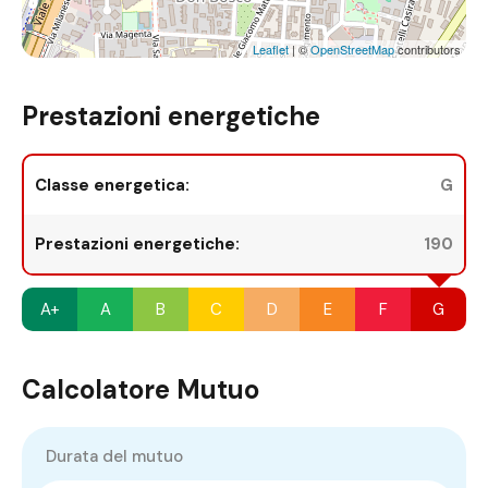
Leaflet
| ©
OpenStreetMap
contributors
Prestazioni energetiche
Classe energetica:
G
Prestazioni energetiche:
190
A+
A
B
C
D
E
F
G
Calcolatore Mutuo
Durata del mutuo