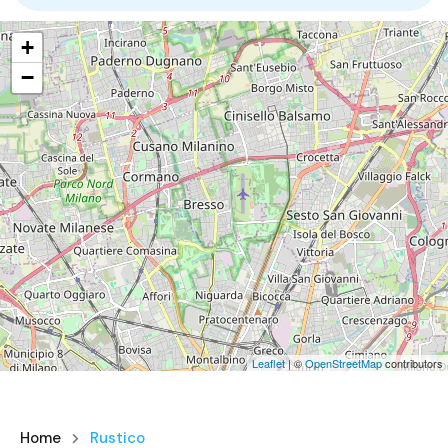
+
−
Leaflet
| ©
OpenStreetMap
contributors
Home
Rustico