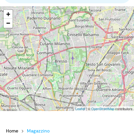
+
−
Leaflet
| ©
OpenStreetMap
contributors
Home
Magazzino