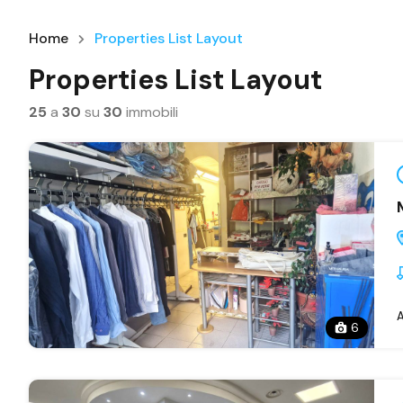
Home
Properties List Layout
Properties List Layout
25
a
30
su
30
immobili
A
6