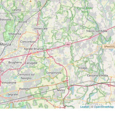
Leaflet
| ©
OpenStreetMap