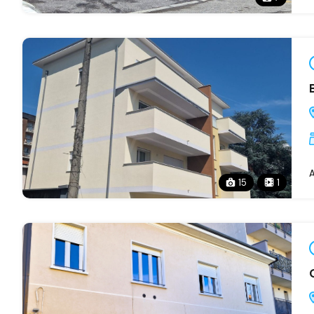
A
15
1