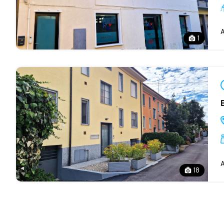
A
1
A
18