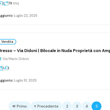
mq
1
79
ggiunto:
Luglio 22, 2025
Vendita
Bresso – Via Didoni | Bilocale in Nuda Proprietà con Am
Via Mario Didoni
1
1
ggiunto:
Luglio 10, 2025
Primo
Precedente
2
3
4
5