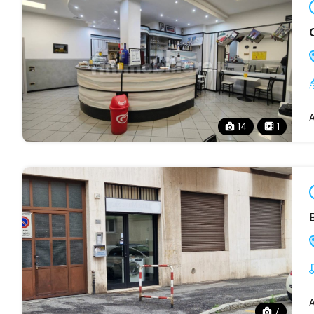
A
14
1
A
7