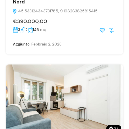
Nord
45.533124343731785, 9.198263825815415
€390.000,00
mq
3
2
145
Aggiunto:
Febbraio 2, 2026
27