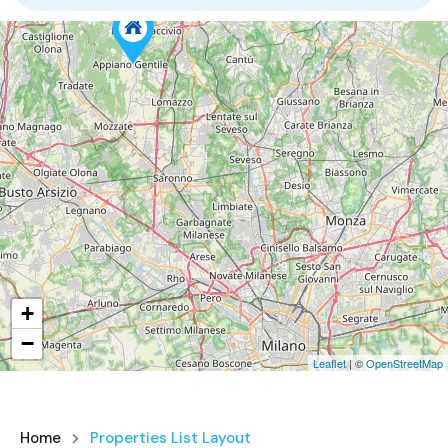
29
+
−
Leaflet
| ©
OpenStreetMap
Home
Properties List Layout