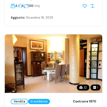
mq
4
4
293
Aggiunto:
Dicembre 18, 2025
32
1
Vendita
In evidenza
Costruire 1970