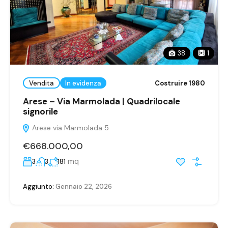
38
1
Vendita
In evidenza
Costruire 1980
Arese – Via Marmolada | Quadrilocale
signorile
Arese via Marmolada 5
€668.000,00
mq
3
3
181
Aggiunto:
Gennaio 22, 2026