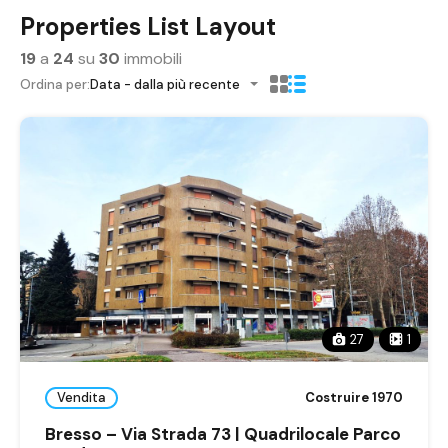
Properties List Layout
19
a
24
su
30
immobili
Ordina per:
Data - dalla più recente
27
1
Vendita
Costruire 1970
Bresso – Via Strada 73 | Quadrilocale Parco