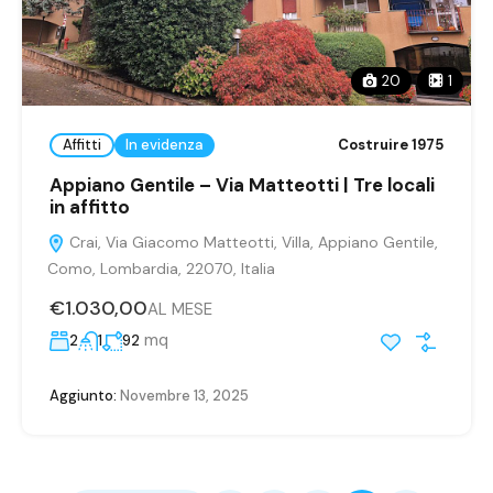
20
1
Affitti
In evidenza
Costruire 1975
Appiano Gentile – Via Matteotti | Tre locali
in affitto
Crai, Via Giacomo Matteotti, Villa, Appiano Gentile,
Como, Lombardia, 22070, Italia
€1.030,00
AL MESE
mq
2
1
92
Aggiunto:
Novembre 13, 2025