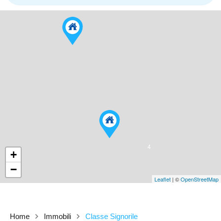
4
+
−
Leaflet
| ©
OpenStreetMap
Home
Immobili
Classe Signorile