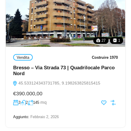
27
1
Vendita
Costruire 1970
Bresso – Via Strada 73 | Quadrilocale Parco
Nord
45.533124343731785, 9.198263825815415
€390.000,00
mq
3
2
145
Aggiunto:
Febbraio 2, 2026