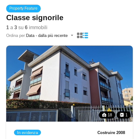
Property Feature
Classe signorile
1
a
3
su
6
immobili
Ordina per:
Data - dalla più recente
18
1
In evidenza
Costruire 2008