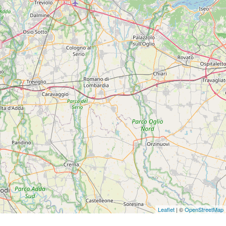
Leaflet
| ©
OpenStreetMap