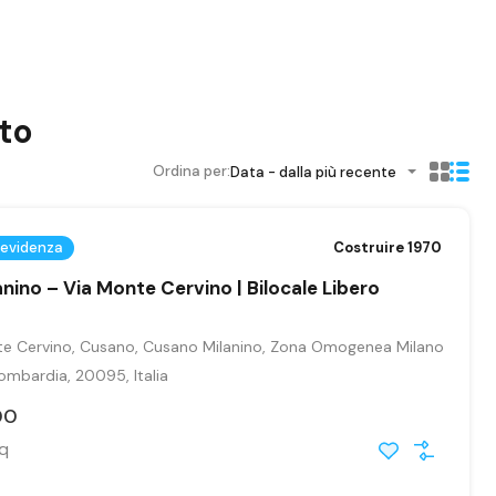
to
Ordina per:
Data - dalla più recente
 evidenza
Costruire 1970
nino – Via Monte Cervino | Bilocale Libero
te Cervino, Cusano, Cusano Milanino, Zona Omogenea Milano
Lombardia, 20095, Italia
00
q