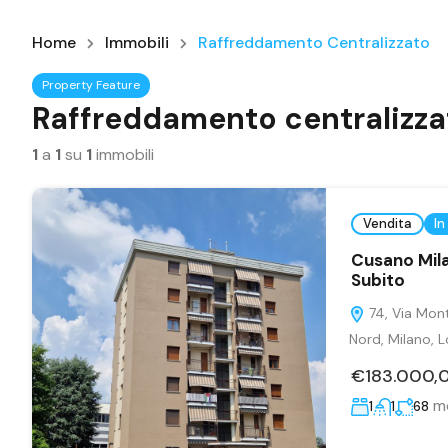
Home
Immobili
Raffreddamento Centralizzato
Property Feature
Raffreddamento centralizza
1
a
1
su
1
immobili
Vendita
In
Cusano Mila
Subito
74, Via Mon
Nord, Milano, 
€183.000,
m
1
1
68