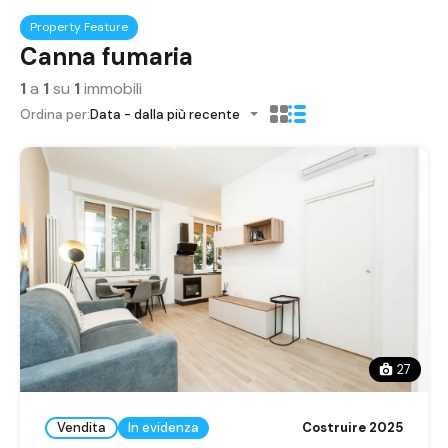
Property Feature
Canna fumaria
1
a
1
su
1
immobili
Ordina per:
Data - dalla più recente
27
Vendita
In evidenza
Costruire 2025